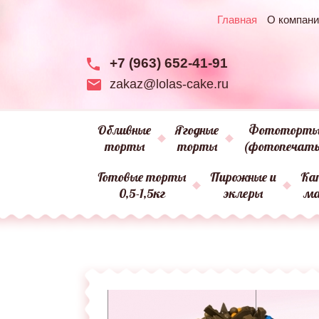
Главная
О компани
+7 (963) 652-41-91
zakaz@lolas-cake.ru
Обливные
Ягодные
Фототорт
торты
торты
(фотопечат
Готовые торты
Пирожные и
Ка
0,5-1,5кг
эклеры
м