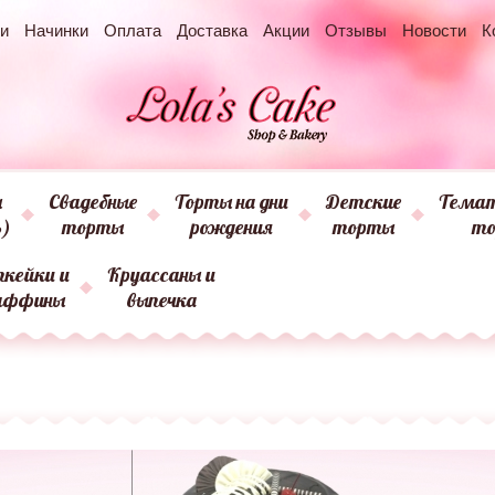
и
Начинки
Оплата
Доставка
Акции
Отзывы
Новости
К
ы
Свадебные
Торты на дни
Детские
Темат
ь)
торты
рождения
торты
т
пкейки и
Круассаны и
аффины
выпечка