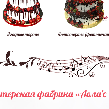
Ягодные торты
Фототорты (фотопеча
терская фабрика «Лола'c