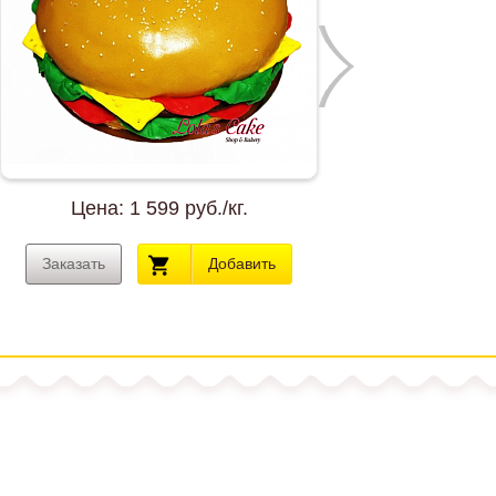
Previous
Цена:
1 599 руб./кг.
Ц
Заказать
Добавить
Заказа